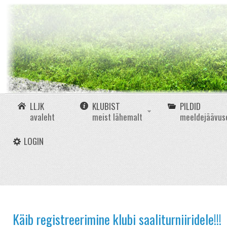
LLJK
KLUBIST
PILDID
avaleht
meist lähemalt
meeldejäävus
LOGIN
Käib registreerimine klubi saaliturniiridele!!!