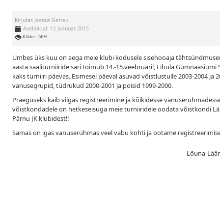
Kirjutas
Jaanus Getreu
Avaldatud: 12 Jaanuar 2015
Klikke: 2493
Umbes üks kuu on aega meie klubi kodusele sisehooaja tähtsündmuseni, L
aasta saaliturniiride sari toimub 14.-15.veebruaril, Lihula Gümnaasium
kaks turniiri päevas. Esimesel päeval asuvad võistlustulle 2003-2004 j
vanusegrupid, tüdrukud 2000-2001 ja poisid 1999-2000.
Praeguseks käib vilgas registreerimine ja kõikidesse vanuserühmades
võistkondadele on hetkeseisuga meie turniiridele oodata võistkondi Lä
Pärnu JK klubidest!!
Samas on igas vanuserühmas veel vabu kohti ja ootame registreerimise
Lõuna-Lääne