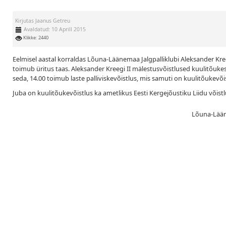
Kirjutas
Jaanus Getreu
Avaldatud: 10 Aprill 2015
Klikke: 2440
Eelmisel aastal korraldas Lõuna-Läänemaa Jalgpalliklubi Aleksander Kre
toimub üritus taas. Aleksander Kreegi II mälestusvõistlused kuulitõuk
seda, 14.00 toimub laste palliviskevõistlus, mis samuti on kuulitõukev
Juba on kuulitõukevõistlus ka ametlikus Eesti Kergejõustiku Liidu võistl
Lõuna-Lääne