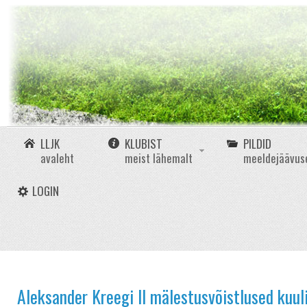
LLJK
KLUBIST
PILDID
avaleht
meist lähemalt
meeldejäävus
LOGIN
Aleksander Kreegi II mälestusvõistlused kuul