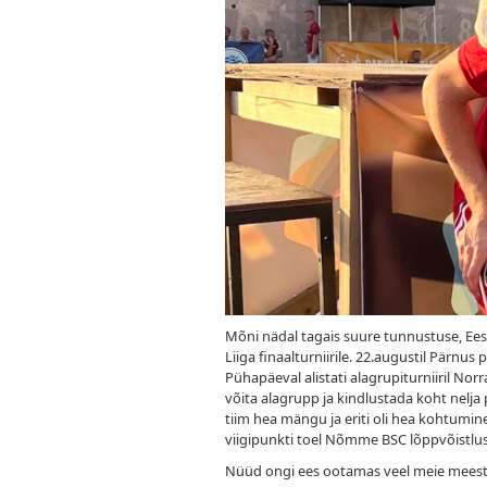
Mõni nädal tagais suure tunnustuse, Ees
Liiga finaalturniirile. 22.augustil Pär
Pühapäeval alistati alagrupiturniiril Norr
võita alagrupp ja kindlustada koht nelja
tiim hea mängu ja eriti oli hea kohtumine
viigipunkti toel Nõmme BSC lõppvõistlusele
Nüüd ongi ees ootamas veel meie meest Ees