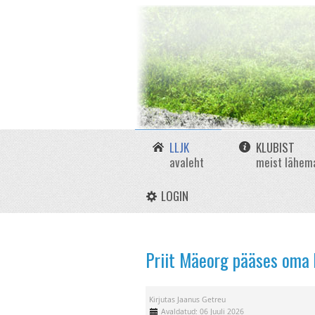
LLJK
KLUBIST
avaleht
meist lähem
LOGIN
Priit Mäeorg pääses oma k
Kirjutas
Jaanus Getreu
Avaldatud: 06 Juuli 2026