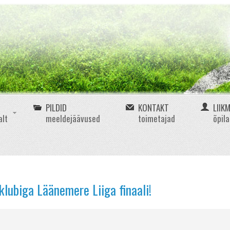
PILDID
KONTAKT
LIIK
alt
meeldejäävused
toimetajad
õpil
lubiga Läänemere Liiga finaali!