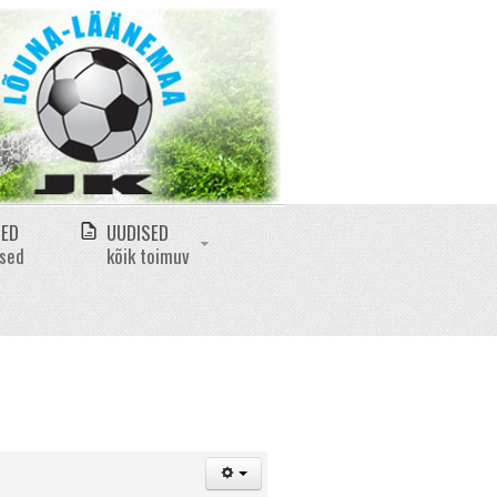
MED
UUDISED
ased
kõik toimuv