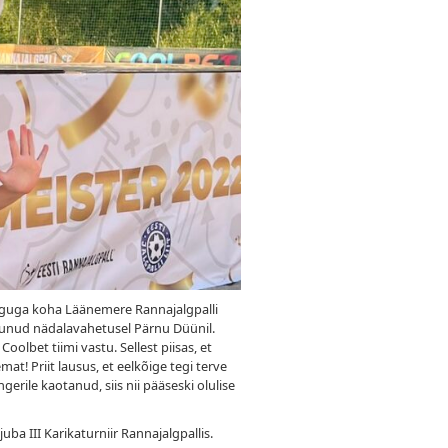
änguga koha Läänemere Rannajalgpalli
ödunud nädalavahetusel Pärnu Düünil.
oolbet tiimi vastu. Sellest piisas, et
t! Priit lausus, et eelkõige tegi terve
erile kaotanud, siis nii pääseski olulise
uba III Karikaturniir Rannajalgpallis.