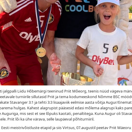
ti jalgpalli Liidu Hõbemärgi teeninud Priit Mõeorg, teenis nüüd vägeva m
nus peetavale turniirile sillutasid Priit ja tema kodumeeskond Nõmme BSC mö
akate Stavanger 3:1 ja tehti 3:3 lisaajaviik eelmise aasta võitja Augur/Enemat C
 parema hulgas. Kahest alagrupist pääsesid edasi mõlema alagrupi kaks parema
 Auguriga, mis sest et see lõpuks kaotati, penaltitega. Kuna Augur oli Stavang
. Priit lõi ka ühe värava, selle laupäeval põhiturniiril.
ti meistrivõistluste etapid ja siis Virtsus, 07.augustil peetav Priit Mäeoru j