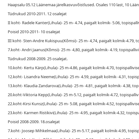
Haapsalu 05.12 Läänemaa järelkasvuvõistlused. Osales 110 last, 10 Lää
Tüdrukud 2010-2011. 12 osalejat
II koht- Radele Kanter(Lihula)- 25 m- 4.74, paigalt kolmik- 5.06, topispalli
Poisid 2010-2011- 10 osalejat
III koht- Sten-Andre Kukispuu(Kõmsi)- 25 m- 4,74, paigalt kolmik-4.79, to
7.koht- Andri Jaanus(Kõmsi)- 25 m- 4,80, paigalt kolmik- 4.19, topispallivi
Tüdrukud 2008-2009. 25 osalejat.
10.koht- Kertu Kärp(Lihula)- 25 m-4.86, paigalt kolmik-4.70, topispallivis
12.koht- Lisandra Neeme(Lihula)- 25 m- 4.59, paigalt kolmik- 4.31, topisp
13.koht- Klaudia Zandarova(Lihula)- 25 m- 4.81, paigalt kolmik- 4.38, topi
20.koht-Viktoria Kepp(Lihula)- 25 m-5.12, paigalt kolmik-4.72, topispalliv
22.koht-Kirsi Kunsz(Lihula)- 25 m- 5.08, paigalt kolmik-4.52, topispallivis
23.koht- Karmen Ristikivi(Lihula)- 25 m- 4.95, paigalt kolmik-4.32, topispa
Poisid 2008-2009. 18.osalejat
7.koht- Joosep Mihkelmaa(Lihula)- 25 m-5.17, paigalt kolmik-4.95, topisp