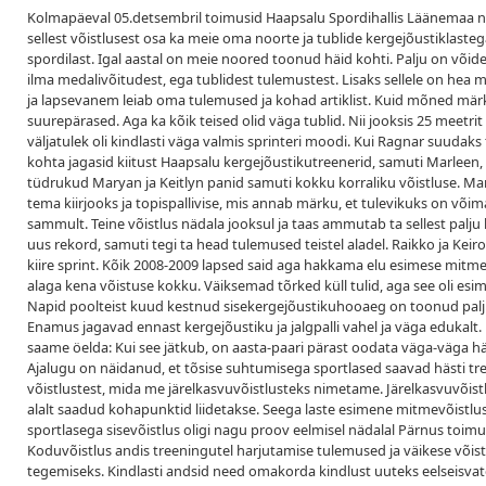
Kolmapäeval 05.detsembril toimusid Haapsalu Spordihallis Läänemaa no
sellest võistlusest osa ka meie oma noorte ja tublide kergejõustiklastega.
spordilast. Igal aastal on meie noored toonud häid kohti. Palju on võide
ilma medalivõitudest, ega tublidest tulemustest. Lisaks sellele on hea m
ja lapsevanem leiab oma tulemused ja kohad artiklist. Kuid mõned märks
suurepärased. Aga ka kõik teised olid väga tublid. Nii jooksis 25 meetrit vä
väljatulek oli kindlasti väga valmis sprinteri moodi. Kui Ragnar suudaks 
kohta jagasid kiitust Haapsalu kergejõustikutreenerid, samuti Marleen, 
tüdrukud Maryan ja Keitlyn panid samuti kokku korraliku võistluse. Ma
tema kiirjooks ja topispallivise, mis annab märku, et tulevikuks on võim
sammult. Teine võistlus nädala jooksul ja taas ammutab ta sellest palj
uus rekord, samuti tegi ta head tulemused teistel aladel. Raikko ja Kei
kiire sprint. Kõik 2008-2009 lapsed said aga hakkama elu esimese mitme
alaga kena võistuse kokku. Väiksemad tõrked küll tulid, aga see oli esi
Napid poolteist kuud kestnud sisekergejõustikuhooaeg on toonud palju
Enamus jagavad ennast kergejõustiku ja jalgpalli vahel ja väga edukalt
saame öelda: Kui see jätkub, on aasta-paari pärast oodata väga-väga hä
Ajalugu on näidanud, et tõsise suhtumisega sportlased saavad hästi tree
võistlustest, mida me järelkasvuvõistlusteks nimetame. Järelkasvuvõistlu
alalt saadud kohapunktid liidetakse. Seega laste esimene mitmevõistlus.
sportlasega sisevõistlus oligi nagu proov eelmisel nädalal Pärnus toi
Koduvõistlus andis treeningutel harjutamise tulemused ja väikese võist
tegemiseks. Kindlasti andsid need omakorda kindlust uuteks eelseisvate