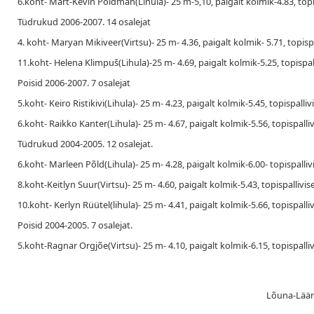
6.koht- Mart-Kevin Põldman(Lihula)- 25 m-5,10, paigalt kolmik-4.83, topi
Tüdrukud 2006-2007. 14 osalejat
4. koht- Maryan Mikiveer(Virtsu)- 25 m- 4.36, paigalt kolmik- 5.71, topisp
11.koht- Helena Klimpuš(Lihula)-25 m- 4.69, paigalt kolmik-5.25, topispal
Poisid 2006-2007. 7 osalejat
5.koht- Keiro Ristikivi(Lihula)- 25 m- 4.23, paigalt kolmik-5.45, topispalli
6.koht- Raikko Kanter(Lihula)- 25 m- 4.67, paigalt kolmik-5.56, topispalli
Tüdrukud 2004-2005. 12 osalejat.
6.koht- Marleen Põld(Lihula)- 25 m- 4.28, paigalt kolmik-6.00- topispalliv
8.koht-Keitlyn Suur(Virtsu)- 25 m- 4.60, paigalt kolmik-5.43, topispallivis
10.koht- Kerlyn Rüütel(lihula)- 25 m- 4.41, paigalt kolmik-5.66, topispalli
Poisid 2004-2005. 7 osalejat.
5.koht-Ragnar Orgjõe(Virtsu)- 25 m- 4.10, paigalt kolmik-6.15, topispalli
Lõuna-Lääne