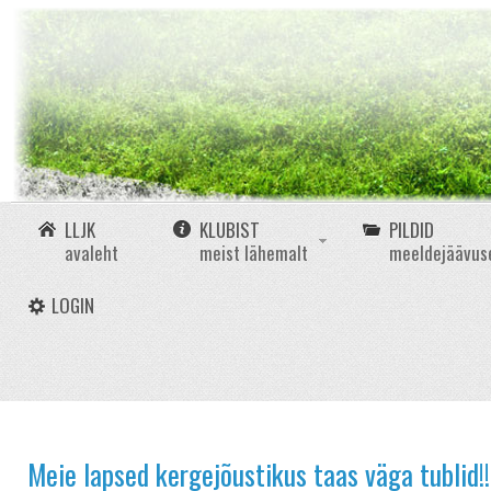
LLJK
KLUBIST
PILDID
avaleht
meist lähemalt
meeldejäävus
LOGIN
Meie lapsed kergejõustikus taas väga tublid!!