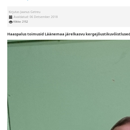
Kirjutas
Jaanus Getreu
Avaldatud: 06 Detsember 2018
Klikke: 2152
Haaspalus toimusid Läänemaa järelkasvu kergejõustikuvõistlused.