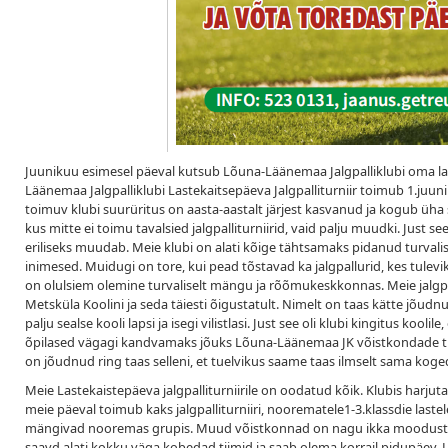
Juunikuu esimesel päeval kutsub Lõuna-Läänemaa Jalgpalliklubi oma 
Läänemaa Jalgpalliklubi Lastekaitsepäeva Jalgpalliturniir toimub 1.juuni
toimuv klubi suurüritus on aasta-aastalt järjest kasvanud ja kogub üha
kus mitte ei toimu tavalsied jalgpalliturniirid, vaid palju muudki. Jus
eriliseks muudab. Meie klubi on alati kõige tähtsamaks pidanud turvalise
inimesed. Muidugi on tore, kui pead tõstavad ka jalgpallurid, kes tulev
on olulsiem olemine turvaliselt mängu ja rõõmukeskkonnas. Meie jal
Metsküla Koolini ja seda täiesti õigustatult. Nimelt on taas kätte jõud
palju sealse kooli lapsi ja isegi vilistlasi. Just see oli klubi kingitus ko
õpilased vägagi kandvamaks jõuks Lõuna-Läänemaa JK võistkondade tuge
on jõudnud ring taas selleni, et tuelvikus saame taas ilmselt sama koge
Meie Lastekaistepäeva jalgpalliturniirile on oodatud kõik. Klubis harjut
meie päeval toimub kaks jalgpalliturniiri, noorematele1-3.klassdie lastel
mängivad nooremas grupis. Muud võistkonnad on nagu ikka moodustatud 
saavd alati kokku väga kobedad tiimid ja saab olema korrail pidupäev.