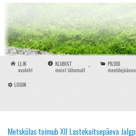
LLJK
KLUBIST
PILDID
avaleht
meist lähemalt
meeldejäävus
LOGIN
Metskülas toimub XII Lastekaitsepäeva Jalgpal