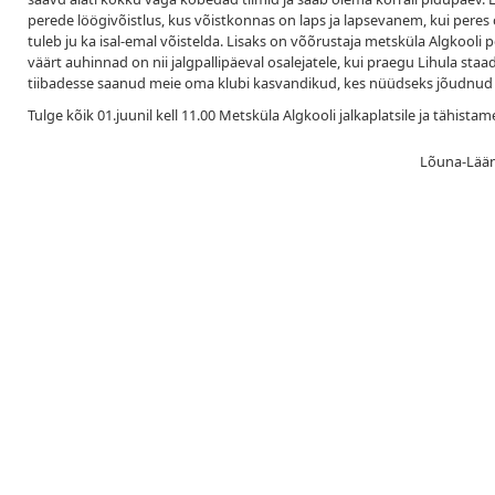
perede löögivõistlus, kus võistkonnas on laps ja lapsevanem, kui peres
tuleb ju ka isal-emal võistelda. Lisaks on võõrustaja metsküla Algkool
väärt auhinnad on nii jalgpallipäeval osalejatele, kui praegu Lihula staad
tiibadesse saanud meie oma klubi kasvandikud, kes nüüdseks jõudnud t
Tulge kõik 01.juunil kell 11.00 Metsküla Algkooli jalkaplatsile ja tähista
Lõuna-Lääne