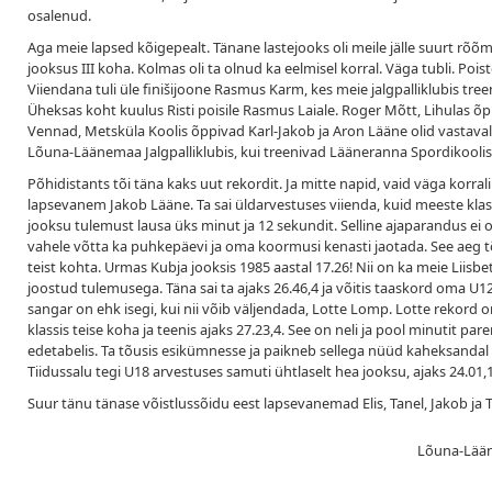
osalenud.
Aga meie lapsed kõigepealt. Tänane lastejooks oli meile jälle suurt rõõ
jooksus III koha. Kolmas oli ta olnud ka eelmisel korral. Väga tubli. Poi
Viiendana tuli üle finišijoone Rasmus Karm, kes meie jalgpalliklubis tree
Üheksas koht kuulus Risti poisile Rasmus Laiale. Roger Mõtt, Lihulas õpp
Vennad, Metsküla Koolis õppivad Karl-Jakob ja Aron Lääne olid vastavalt
Lõuna-Läänemaa Jalgpalliklubis, kui treenivad Lääneranna Spordikoolis
Põhidistants tõi täna kaks uut rekordit. Ja mitte napid, vaid väga korr
lapsevanem Jakob Lääne. Ta sai üldarvestuses viienda, kuid meeste klas
jooksu tulemust lausa üks minut ja 12 sekundit. Selline ajaparandus ei 
vahele võtta ka puhkepäevi ja oma koormusi kenasti jaotada. See aeg 
teist kohta. Urmas Kubja jooksis 1985 aastal 17.26! Nii on ka meie Liisb
joostud tulemusega. Täna sai ta ajaks 26.46,4 ja võitis taaskord oma U12 
sangar on ehk isegi, kui nii võib väljendada, Lotte Lomp. Lotte rekord 
klassis teise koha ja teenis ajaks 27.23,4. See on neli ja pool minutit 
edetabelis. Ta tõusis esikümnesse ja paikneb sellega nüüd kaheksandal re
Tiidussalu tegi U18 arvestuses samuti ühtlaselt hea jooksu, ajaks 24.01,1
Suur tänu tänase võistlussõidu eest lapsevanemad Elis, Tanel, Jakob ja 
Lõuna-Lääne