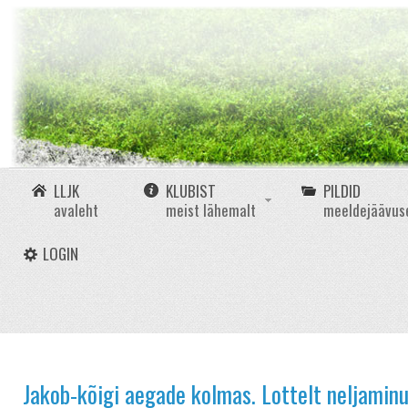
LLJK
KLUBIST
PILDID
avaleht
meist lähemalt
meeldejäävus
LOGIN
Jakob-kõigi aegade kolmas. Lottelt neljaminu