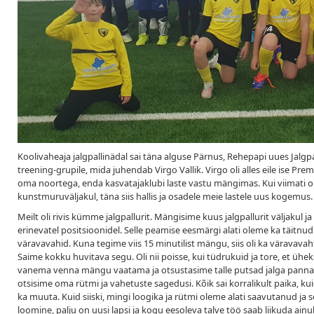
Koolivaheaja jalgpallinädal sai täna alguse Pärnus, Rehepapi uues Jalgpa
treening-grupile, mida juhendab Virgo Vallik. Virgo oli alles eile ise Pr
oma noortega, enda kasvatajaklubi laste vastu mängimas. Kui viimati 
kunstmuruväljakul, täna siis hallis ja osadele meie lastele uus kogemus.
Meilt oli rivis kümme jalgpallurit. Mängisime kuus jalgpallurit väljakul
erinevatel positsioonidel. Selle peamise eesmärgi alati oleme ka täitnu
väravavahid. Kuna tegime viis 15 minutilist mängu, siis oli ka väravavaht
Saime kokku huvitava segu. Oli nii poisse, kui tüdrukuid ja tore, et ühe
vanema venna mängu vaatama ja otsustasime talle putsad jalga panna 
otsisime oma rütmi ja vahetuste sagedusi. Kõik sai korralikult paika, kui
ka muuta. Kuid siiski, mingi loogika ja rütmi oleme alati saavutanud ja
loomine, palju on uusi lapsi ja kogu eesoleva talve töö saab liikuda ainul