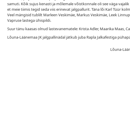
samuti. Kõik sujus kenasti ja mõlemale võistkonnale oli see väga vajali
et meie tiimis tegid seda viis erinevat jalgpallurit. Täna lõi Karl Tüür 
Veel mängisid tublilt Marleen Veskimäe, Markus Veskimäe, Leek Linnu
Vapruse lastega ühispildi.
Suur tänu kaasas olnud lastevanematele: Krista Adler, Maarika Maas, Carii
Lõuna-Läänemaa JK jalgpallinädal jätkub juba Rapla Jalkafestiga pühapäe
Lõuna-Lääne