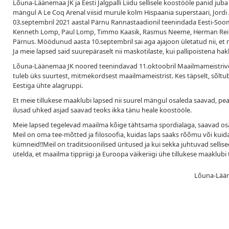
Lõuna-Läänemaa JK ja Eesti Jalgpalli Liidu sellisele koostööle panid jub
mängul A Le Coq Arenal viisid murule kolm Hispaania superstaari, Jordi Al
03.septembril 2021 aastal Pärnu Rannastaadionil teenindada Eesti-Soom
Kenneth Lomp, Paul Lomp, Timmo Kaasik, Rasmus Neeme, Herman Reinm
Pärnus. Möödunud aasta 10.septembril sai aga ajajoon ületatud nii, et 
Ja meie lapsed said suurepäraselt nii maskotilaste, kui pallipoistena hak
Lõuna-Läänemaa JK noored teenindavad 11.oktoobril Maailmameistrivõis
tuleb üks suurtest, mitmekordsest maailmameistrist. Kes täpselt, sõlt
Eestiga ühte alagruppi.
Et meie tillukese maaklubi lapsed nii suurel mängul osaleda saavad, pea
ilusad uhked asjad saavad teoks ikka tänu heale koostööle.
Meie lapsed tegelevad maailma kõige tähtsama spordialaga, saavad osa tu
Meil on oma tee-mõtted ja filosoofia, kuidas laps saaks rõõmu või kuid
kümneid!!Meil on traditsioonilised üritused ja kui sekka juhtuvad sell
ütelda, et maailma tippriigi ja Euroopa väikeriigi ühe tillukese maaklubi
Lõuna-Lääne