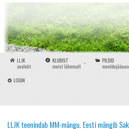
LLJK
KLUBIST
PILDID
avaleht
meist lähemalt
meeldejäävus
LOGIN
LLJK teenindab MM-mängu. Eesti mängib Saks