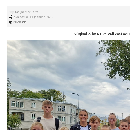
Kirjutas
Jaanus Getreu
Avaldatud: 14 Jaanuar 2025
Klikke: 984
Sügisel olime U21 valikmängul.