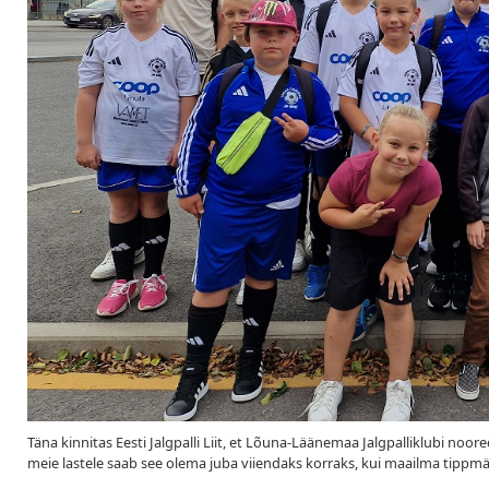
Täna kinnitas Eesti Jalgpalli Liit, et Lõuna-Läänemaa Jalgpalliklubi noo
meie lastele saab see olema juba viiendaks korraks, kui maailma tippmäng