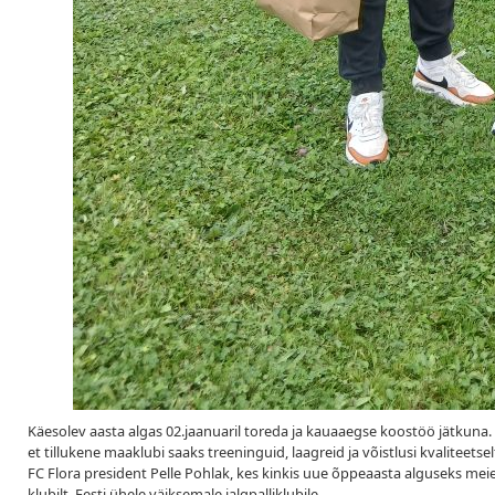
Käesolev aasta algas 02.jaanuaril toreda ja kauaaegse koostöö jätkuna. T
et tillukene maaklubi saaks treeninguid, laagreid ja võistlusi kvaliteetsel
FC Flora president Pelle Pohlak, kes kinkis uue õppeaasta alguseks meie
klubilt, Eesti ühele väiksemale jalgpalliklubile.