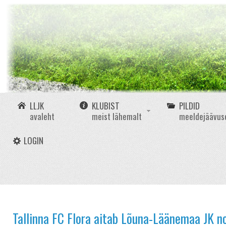
LLJK
KLUBIST
PILDID
avaleht
meist lähemalt
meeldejäävus
LOGIN
Tallinna FC Flora aitab Lõuna-Läänemaa JK noo