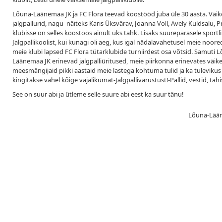
Lõuna-Läänemaa JK ja FC Flora teevad koostööd juba üle 30 aasta. Vä
jalgpallurid, nagu näiteks Karis Üksvärav, Joanna Voll, Avely Kuldsalu,
klubisse on selles koostöös ainult üks tahk. Lisaks suurepärasele spor
Jalgpallikoolist, kui kunagi oli aeg, kus igal nädalavahetusel meie noored 
meie klubi lapsed FC Flora tütarklubide turniirdest osa võtsid. Samuti
Läänemaa JK erinevad jalgpalliüritused, meie piirkonna erinevates väikeste
meesmängijaid pikki aastaid meie lastega kohtuma tulid ja ka tulevikus t
kingitakse vahel kõige vajalikumat-Jalgpallivarustust!-Pallid, vestid, tä
See on suur abi ja ütleme selle suure abi eest ka suur tänu!
Lõuna-Lääne