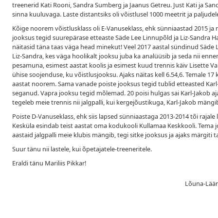
treenerid Kati Rooni, Sandra Sumberg ja Jaanus Getreu. Just Kati ja San
sinna kuuluvaga. Laste distantsiks oli võistlusel 1000 meetrit ja paljudel
Kõige noorem võistlusklass oli E-Vanuseklass, ehk sünniaastad 2015 j
jooksus tegid suurepärase etteaste Säde Lee Linnupõld ja Liz-Sandra Han
näitasid täna taas väga head minekut! Veel 2017 aastal sündinud Säde Lee
Liz-Sandra, kes väga hoolikalt jooksu juba ka analüüsib ja seda nii ennem, 
pesamuna, esimest aastat koolis ja esimest kuud trennis käiv Lisette Valu
ühise soojenduse, ku võistlusjooksu. Ajaks näitas kell 6.54,6. Temale 17
aastat noorem. Sama vanade poiste jooksus tegid tublid etteasted Kar
seganud. Vapra jooksu tegid mõlemad. 20 poisi hulgas sai Karl-Jakob aja
tegeleb meie trennis nii jalgpalli, kui kergejõustikuga, Karl-Jakob mängib
Poiste D-Vanuseklass, ehk siis lapsed sünniaastaga 2013-2014 tõi rajale 
Kesküla esindab teist aastat oma kodukooli Kullamaa Keskkooli. Tema joo
aastaid jalgpalli meie klubis mängib, tegi sitke jooksus ja ajaks märgiti t
Suur tänu nii lastele, kui õpetajatele-treeneritele.
Eraldi tänu Mariliis Pikkar!
Lõuna-Lääne