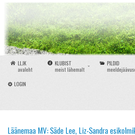
LLJK
KLUBIST
PILDID
avaleht
meist lähemalt
meeldejäävus
LOGIN
Läänemaa MV: Säde Lee, Liz-Sandra esikolmik