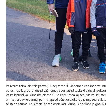
Paliveres toimusid teisipäeval, 30.septembril Läänemaa koolinoorte m
et ka meie lapsed, endised Läänemaa sportlased saaksid vahval jooksupeo
Väike klausel ka, kuna me oleme nüüd Pärnumaa lapsed, siis võistlustel
ennast proovile panna, panna lapsed võistlusolukorda ja mis seal salata
teistega asume. Kõik meie lapsed osalevad Lõuna-Läänemaa Jalgpalliklubi