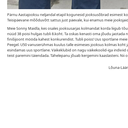
Pärnu Aastajooksu neljandal etapil kogunesid jooksusõbrad esimest korda
Teisipäevane mõõduvõtt sattus just päevale, kui enamus meie jooksjaid 
Meie Sonny Maidla, kes osales jooksusarjas kolmandat korda liigub tõusv
nüüd 38 poisi hulgas tubli 8.koht. Ta oskas kenasti oma jõudu jaotada ni
finišijoont mööda kahest konkurendist. Tubli poiss! Uus sportlane meie
Peegel. U50 vanuserühmas kuulus talle esimeses jooksus kolmas koht ja 
esindamas uus sportlane. Väikeklubid on nagu väikekoolid-iga indiviid 
teist paremini täiendada. Tähelepanu jõuab kergemini kaaslasteni. Nii 
Lõuna-Lääne