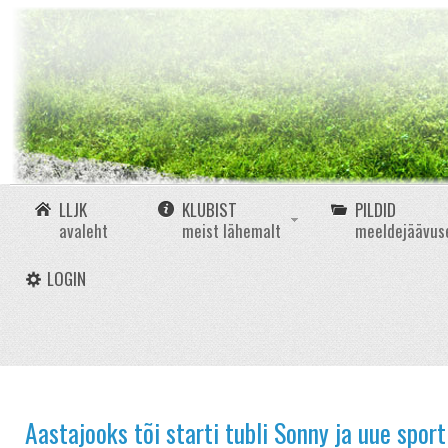
LLJK
KLUBIST
PILDID
avaleht
meist lähemalt
meeldejäävus
LOGIN
Aastajooks tõi starti tubli Sonny ja uue sport