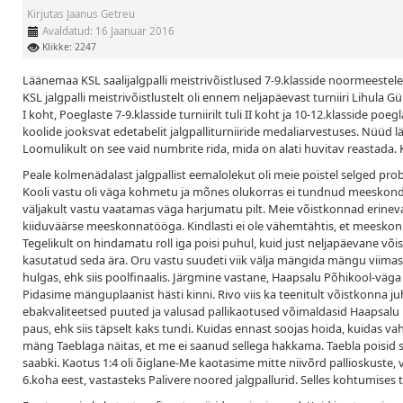
Kirjutas
Jaanus Getreu
Avaldatud: 16 Jaanuar 2016
Klikke: 2247
Läänemaa KSL saalijalgpalli meistrivõistlused 7-9.klasside noormeestel
KSL jalgpalli meistrivõistlustelt oli ennem neljapäevast turniiri Lihula Gü
I koht, Poeglaste 7-9.klasside turniirilt tuli II koht ja 10-12.klasside po
koolide jooksvat edetabelit jalgpalliturniiride medaliarvestuses. Nüüd 
Loomulikult on see vaid numbrite rida, mida on alati huvitav reastada. K
Peale kolmenädalast jalgpallist eemalolekut oli meie poistel selged pr
Kooli vastu oli väga kohmetu ja mõnes olukorras ei tundnud meeskonda ü
väljakult vastu vaatamas väga harjumatu pilt. Meie võistkonnad erine
kiiduväärse meeskonnatööga. Kindlasti ei ole vähemtähtis, et meeskon
Tegelikult on hindamatu roll iga poisi puhul, kuid just neljapäevane või
kasutatud seda ära. Oru vastu suudeti viik välja mängida mängu viimas
hulgas, ehk siis poolfinaalis. Järgmine vastane, Haapsalu Põhikool-väga 
Pidasime mänguplaanist hästi kinni. Rivo viis ka teenitult võistkonna ju
ebakvaliteetsed puuted ja valusad pallikaotused võimaldasid Haapsalu koo
paus, ehk siis täpselt kaks tundi. Kuidas ennast soojas hoida, kuidas va
mäng Taeblaga näitas, et me ei saanud sellega hakkama. Taebla poisid sõi
saabki. Kaotus 1:4 oli õiglane-Me kaotasime mitte niivõrd pallioskust
6.koha eest, vastasteks Palivere noored jalgpallurid. Selles kohtumises