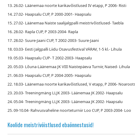
13. 26.02- Läänemaa noorte karikavõistlused IV etapp, P 2006- Risti
14. 27.02- Haapsalu CUP, P 2000-2001- Haapsalu
15. 27.02- Läänemaa Naiste saalijalgpalli meistrivõistlused- Taebla
16. 28.02- Rapla CUP, P 2003-2004- Rapla
17. 28.02- Suure-Jaani CUP, T 2002-2003- Suure-Jaani
18. 03.03- Eesti Jalgpalli Liidu Osavusfestival VÄRAV, 1-5 kl.- Lihula
19. 05.03- Haapsalu CUP- T 2002-2003- Haapsalu
20. 05.03- Lõuna-Läänemaa JK VIII Naistepäeva Turniir, Naised- Lihula
21. 06.03- Haapsalu CUP, P 2004-2005- Haapsalu
22. 18.03- Läänemaa noorte karikavõistlused, V etapp, P 2006- Noaroots
23. 20.03- Treeningmäng LLJK 2003- Läänemaa JK 2002- Haapsalu
24. 05.04- Treeningmäng LLJK 2003- Läänemaa JK 2002- Haapsalu
25. 09-10.04- Rahvusvaheline noorteturniir Loo CUP, P 2003-2004- Loo
Koolide meistrivõistlused ebaõnnestusid!