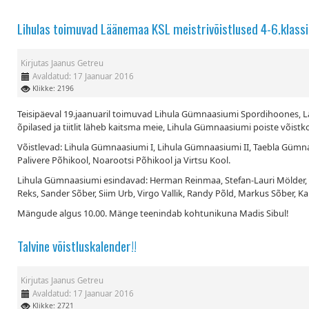
Lihulas toimuvad Läänemaa KSL meistrivõistlused 4-6.klassid
Kirjutas
Jaanus Getreu
Avaldatud: 17 Jaanuar 2016
Klikke: 2196
Teisipäeval 19.jaanuaril toimuvad Lihula Gümnaasiumi Spordihoones, Lään
õpilased ja tiitlit läheb kaitsma meie, Lihula Gümnaasiumi poiste võist
Võistlevad: Lihula Gümnaasiumi I, Lihula Gümnaasiumi II, Taebla Gümna
Palivere Põhikool, Noarootsi Põhikool ja Virtsu Kool.
Lihula Gümnaasiumi esindavad: Herman Reinmaa, Stefan-Lauri Mölder, M
Reks, Sander Sõber, Siim Urb, Virgo Vallik, Randy Põld, Markus Sõber, 
Mängude algus 10.00. Mänge teenindab kohtunikuna Madis Sibul!
Talvine võistluskalender!!
Kirjutas
Jaanus Getreu
Avaldatud: 17 Jaanuar 2016
Klikke: 2721