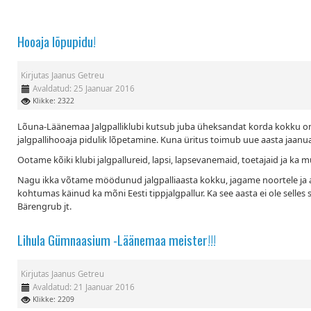
Hooaja lõpupidu!
Kirjutas
Jaanus Getreu
Avaldatud: 25 Jaanuar 2016
Klikke: 2322
Lõuna-Läänemaa Jalgpalliklubi kutsub juba üheksandat korda kokku oma 
jalgpallihooaja pidulik lõpetamine. Kuna üritus toimub uue aasta jaanua
Ootame kõiki klubi jalgpallureid, lapsi, lapsevanemaid, toetajaid ja ka
Nagu ikka võtame möödunud jalgpalliaasta kokku, jagame noortele ja ab
kohtumas käinud ka mõni Eesti tippjalgpallur. Ka see aasta ei ole selles
Bärengrub jt.
Lihula Gümnaasium -Läänemaa meister!!!
Kirjutas
Jaanus Getreu
Avaldatud: 21 Jaanuar 2016
Klikke: 2209