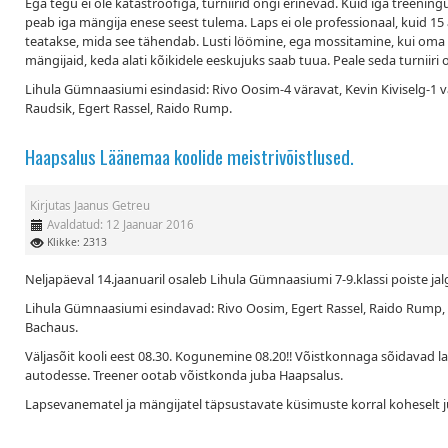
Ega tegu ei ole katastroofiga, turniirid ongi erinevad. Kuid iga treen
peab iga mängija enese seest tulema. Laps ei ole professionaal, kuid 15
teatakse, mida see tähendab. Lusti löömine, ega mossitamine, kui oma 
mängijaid, keda alati kõikidele eeskujuks saab tuua. Peale seda turniiri 
Lihula Gümnaasiumi esindasid: Rivo Oosim-4 väravat, Kevin Kiviselg-1 
Raudsik, Egert Rassel, Raido Rump.
Haapsalus Läänemaa koolide meistrivõistlused.
Kirjutas
Jaanus Getreu
Avaldatud: 12 Jaanuar 2016
Klikke: 2313
Neljapäeval 14.jaanuaril osaleb Lihula Gümnaasiumi 7-9.klassi poiste j
Lihula Gümnaasiumi esindavad: Rivo Oosim, Egert Rassel, Raido Rump, H
Bachaus.
Väljasõit kooli eest 08.30. Kogunemine 08.20!! Võistkonnaga sõidavad
autodesse. Treener ootab võistkonda juba Haapsalus.
Lapsevanematel ja mängijatel täpsustavate küsimuste korral koheselt ju