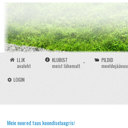
LLJK
KLUBIST
PILDID
avaleht
meist lähemalt
meeldejäävus
LOGIN
Meie noored taas koondiselaagris!