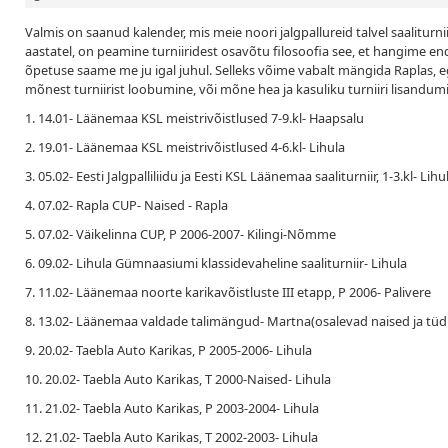
Valmis on saanud kalender, mis meie noori jalgpallureid talvel saaliturni
aastatel, on peamine turniiridest osavõtu filosoofia see, et hangime en
õpetuse saame me ju igal juhul. Selleks võime vabalt mängida Raplas, eg
mõnest turniirist loobumine, või mõne hea ja kasuliku turniiri lisandumi
1. 14.01- Läänemaa KSL meistrivõistlused 7-9.kl- Haapsalu
2. 19.01- Läänemaa KSL meistrivõistlused 4-6.kl- Lihula
3. 05.02- Eesti Jalgpalliliidu ja Eesti KSL Läänemaa saaliturniir, 1-3.kl- Lihu
4. 07.02- Rapla CUP- Naised - Rapla
5. 07.02- Väikelinna CUP, P 2006-2007- Kilingi-Nõmme
6. 09.02- Lihula Gümnaasiumi klassidevaheline saaliturniir- Lihula
7. 11.02- Läänemaa noorte karikavõistluste III etapp, P 2006- Palivere
8. 13.02- Läänemaa valdade talimängud- Martna(osalevad naised ja tü
9. 20.02- Taebla Auto Karikas, P 2005-2006- Lihula
10. 20.02- Taebla Auto Karikas, T 2000-Naised- Lihula
11. 21.02- Taebla Auto Karikas, P 2003-2004- Lihula
12. 21.02- Taebla Auto Karikas, T 2002-2003- Lihula