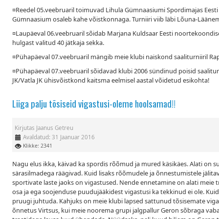
¤Reedel 05.veebruaril toimuvad Lihula Gümnaasiumi Spordimajas Eesti Kooli
Gümnaasium osaleb kahe võistkonnaga. Turniiri viib läbi Lõuna-Läänema
¤Laupäeval 06.veebruaril sõidab Marjana Kuldsaar Eesti noortekoondise 
hulgast valitud 40 jätkaja sekka.
¤Pühapäeval 07.veebruaril mängib meie klubi naiskond saaliturniiril R
¤Pühapäeval 07.veebruaril sõidavad klubi 2006 sündinud poisid saalitu
JK/Vatla JK ühisvõistkond kaitsma eelmisel aastal võidetud esikohta!
Liiga palju tõsiseid vigastusi-oleme hoolsamad!!
Kirjutas
Jaanus Getreu
Avaldatud: 31 Jaanuar 2016
Klikke: 2341
Nagu elus ikka, käivad ka spordis rõõmud ja mured käsikäes. Alati on s
särasilmadega räägivad. Kuid lisaks rõõmudele ja õnnestumistele jälita
sportivate laste jaoks on vigastused. Nende ennetamine on alati meie 
osa ja ega soojenduse puudujääkidest vigastusi ka tekkinud ei ole. Kuid 
pruugi juhtuda. Kahjuks on meie klubi lapsed sattunud tõsisemate vigastu
õnnetus Virtsus, kui meie noorema grupi jalgpallur Geron sõbraga vabal 