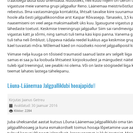
traatidega lausa luud ühendada. Nüüdseks, neli kuud hiljem on Geron ta
vigastuse meie vanema grupi jalgpallur Reno. Läänemaa meistrivõistlust
rebestus. Ilma vastasmängija kontaktita, lihtsalt tavalise kiire suunam
hoole alla Eesti jalgpallikoondise arst Kaspar Rõivasepp. Tänaseks, 3,5 
naasemiseni on veel aega maksimaalselt üks kuu. Igasugune vigastus pär
lähedaste toetust. Keskmise treeningrupi jalgpallur Siim sai randmev
vigastas kätt ja sõrmi, ning samuti tuli tema käsi kipsi panna. Vanema g
tuli teha neli õmblust. Lõppeva nädala reedel kukkus aga keskmise grupi 
käel tuvastati mõra. Mõlemad käed on nüüdseks noorel jalgpallipoisil ki
Viimase nelja kuuga on tõsiseid traumasid saanud laste arv selgelt liiga 
samas ei saa ju ka loobuda lihtsatest kiirjooksudest ja mängudest nä
tuleb igal treeningul, see peabki nii olema. Või on laste söögisedel liig
teemat lahates lastega tähelepanu.
Lõuna-Läänemaa Jalgpalliklubi hooajapidu!!
Kirjutas
Jaanus Getreu
Avaldatud: 30 Jaanuar 2016
Klikke: 2284
Juba üheksandat aastat kutsus Lõuna-Läänemaa Jalgpalliklubi oma tän
jalgpallihooaeg ja kuna esmakordselt toimus hooaja lõpetamine uue aast