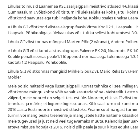
Lihulas toimusid Läänemaa KSL saalijalgpalli meistrivõistlused 4-6.klas
Gümnaasiumi I võistkond võitis turniiril ülekaaluka esikoha ja tuli kol
võistkond saavutas aga tubli neljanda koha. Kokku osales üheksa Lää
¤ Lihula G I võistkond alistas alagrupifaasis Virtsu Kooli 2:1, Haapsalu L
Haapsalu Põhikooliga ja ülekaalukas võit tuli ka sellest kohtumisest-3:0. 
Lihula G I võistkonnas mängisid Marten Põld(2 väravat), Andero Polberg(
¤ Lihula G II võistkond alistas alagrupis Palivere PK 2:0, Noarootsi PK 1:0
Koolile penaltiseerias peale1:1 lõppenud normaalaega tulemusega 1:3. 
kaotati 1:2 Haapsalu Põhikoolile.
Lihula G II võistkonnas mängisid Mihkel Sibul(2 v), Mario Reks (3 v),He
Mölder.
Meie poisid näitasid väga ilusat jalgpalli. Korras tehnika oli see, mille
võistkonna mängu kohta võib vabalt kasutada sõna -Meisterlik. Laste s
väljend, meie noored on selgelt teistest üle. Noorem, ehk siis II võist
tehnikast ja märke, et liigume õiges suunas. Kõik saaliturniirid-kunstm
2016 aasta Eesti noorte meistrivõistlusteks. Peame suutma igast turnii
turniir, või mäng peaks treenerile ja mängijatele kätte näitame kitsas
meie tugevused ja just neid veel tugevamaks muuta. Kalendris jaanuar-
ettevalmistuse hooajaks 2016. Poisid pilk peale ja suur kiitus eduka Lää