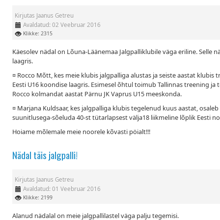
Kirjutas
Jaanus Getreu
Avaldatud: 02 Veebruar 2016
Klikke: 2315
Käesolev nädal on Lõuna-Läänemaa Jalgpalliklubile väga eriline. Selle 
laagris.
¤ Rocco Mõtt, kes meie klubis jalgpalliga alustas ja seiste aastat klubi
Eesti U16 koondise laagris. Esimesel õhtul toimub Tallinnas treening j
Rocco kolmandat aastat Pärnu JK Vaprus U15 meeskonda.
¤ Marjana Kuldsaar, kes jalgpalliga klubis tegelenud kuus aastat, osal
suunitlusega-sõeluda 40-st tütarlapsest välja18 liikmeline lõplik Eesti 
Hoiame mõlemale meie noorele kõvasti pöialt!!!
Nädal täis jalgpalli!
Kirjutas
Jaanus Getreu
Avaldatud: 01 Veebruar 2016
Klikke: 2199
Alanud nädalal on meie jalgpallilastel väga palju tegemisi.