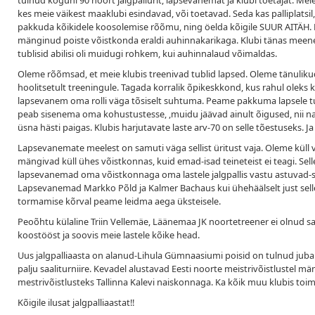
tulnud koguni 90 noort jalgpallurit, lapsevanemat ja klubi toetajat. Meie
kes meie väikest maaklubi esindavad, või toetavad. Seda kas palliplats
pakkuda kõikidele koosolemise rõõmu, ning öelda kõigile SUUR AITÄH. Kõ
mänginud poiste võistkonda eraldi auhinnakarikaga. Klubi tänas meenega
tublisid abilisi oli muidugi rohkem, kui auhinnalaud võimaldas.
Oleme rõõmsad, et meie klubis treenivad tublid lapsed. Oleme tänulikud,
hoolitsetult treeningule. Tagada korralik õpikeskkond, kus rahul oleks kõik
lapsevanem oma rolli väga tõsiselt suhtuma. Peame pakkuma lapsele turva
peab sisenema oma kohustustesse, ,muidu jäävad ainult õigused, nii 
üsna hästi paigas. Klubis harjutavate laste arv-70 on selle tõestuseks. Ja
Lapsevanemate meelest on samuti väga sellist üritust vaja. Oleme küll v
mängivad küll ühes võistkonnas, kuid emad-isad teineteist ei teagi. Selle
lapsevanemad oma võistkonnaga oma lastele jalgpallis vastu astuvad-s
Lapsevanemad Markko Põld ja Kalmer Bachaus kui ühehäälselt just selle
tormamise kõrval peame leidma aega üksteisele.
Peoõhtu külaline Triin Vellemäe, Läänemaa JK noortetreener ei olnud sa
koostööst ja soovis meie lastele kõike head.
Uus jalgpalliaasta on alanud-Lihula Gümnaasiumi poisid on tulnud ju
palju saaliturniire. Kevadel alustavad Eesti noorte meistrivõistlustel 
mestrivõistlusteks Tallinna Kalevi naiskonnaga. Ka kõik muu klubis toim
Kõigile ilusat jalgpalliaastat!!